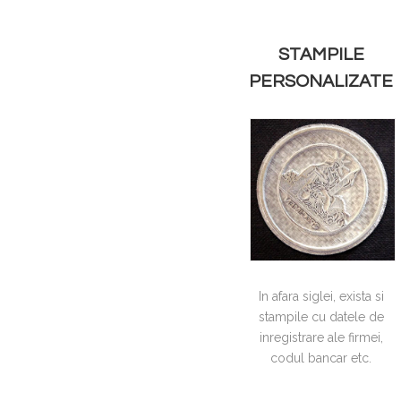
STAMPILE
PERSONALIZATE
In afara siglei, exista si
stampile cu datele de
inregistrare ale firmei,
codul bancar etc.