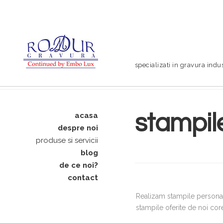
specializati in gravura indus
stampil
acasa
despre noi
produse si servicii
blog
de ce noi?
contact
Realizam stampile personali
stampile oferite de noi core