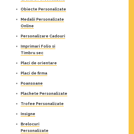
Obiecte Personalizate
Medalii Personalizate
Online
Personalizare Cadouri
Imprimari Folio si
Timbru sec
Placi de orientare
Placi de firma
Poansoane
Plachete Personalizate
Trofee Personalizate
Insigne
Brelocuri
Personalizate