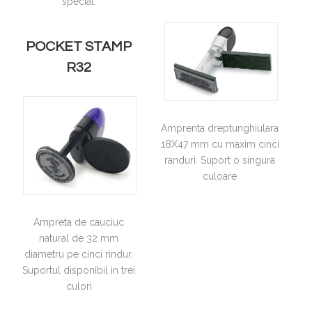
special.
POCKET STAMP
R32
Amprenta dreptunghiulara
18X47 mm cu maxim cinci
randuri. Suport o singura
culoare
Ampreta de cauciuc
natural de 32 mm
diametru pe cinci rindur.
Suportul disponibil in trei
culori