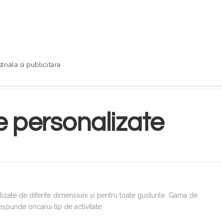
triala si publicitara
e personalizate
zate de diferite dimensiuni şi pentru toate gusturile. Gama de
spunde oricarui tip de activitate.