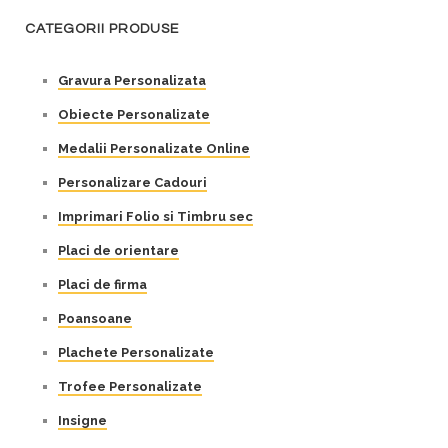
CATEGORII PRODUSE
Gravura Personalizata
Obiecte Personalizate
Medalii Personalizate Online
Personalizare Cadouri
Imprimari Folio si Timbru sec
Placi de orientare
Placi de firma
Poansoane
Plachete Personalizate
Trofee Personalizate
Insigne