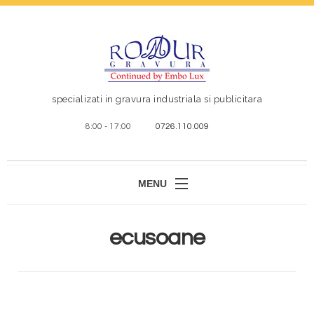
specializati in gravura industriala si publicitara
8:00 - 17:00
0726.110.009
MENU
ACASA
ecusoane
DESPRE NOI
PRODUSE SI SERVICII
BLOG