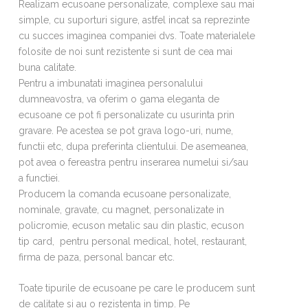
DE CE NOI?
Realizam ecusoane personalizate, complexe sau mai
simple, cu suporturi sigure, astfel incat sa reprezinte
CONTACT
cu succes imaginea companiei dvs. Toate materialele
folosite de noi sunt rezistente si sunt de cea mai
buna calitate.
Pentru a imbunatati imaginea personalului
dumneavostra, va oferim o gama eleganta de
ecusoane ce pot fi personalizate cu usurinta prin
gravare. Pe acestea se pot grava logo-uri, nume,
functii etc, dupa preferinta clientului. De asemeanea,
pot avea o fereastra pentru inserarea numelui si/sau
a functiei.
Producem la comanda ecusoane personalizate,
nominale, gravate, cu magnet, personalizate in
policromie, ecuson metalic sau din plastic, ecuson
tip card, pentru personal medical, hotel, restaurant,
firma de paza, personal bancar etc.
Toate tipurile de ecusoane pe care le producem sunt
de calitate si au o rezistenta in timp. Pe