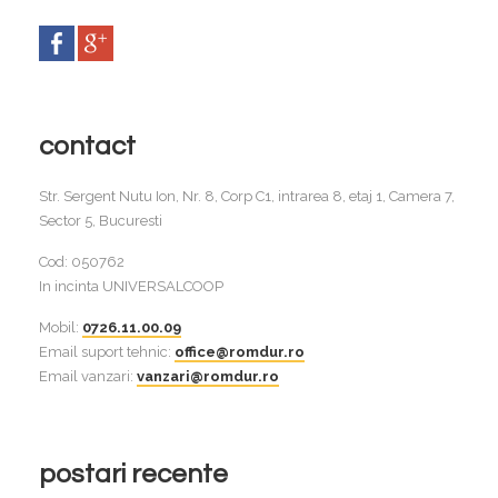
contact
Str. Sergent Nutu Ion, Nr. 8, Corp C1, intrarea 8, etaj 1, Camera 7,
Sector 5, Bucuresti
Cod: 050762
In incinta UNIVERSALCOOP
Mobil:
0726.11.00.09
Email suport tehnic:
office@romdur.ro
Email vanzari:
vanzari@romdur.ro
postari recente